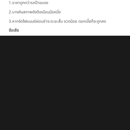
1.ราคาถูกกว่ารถป้ายแดง
2.บางคันสภาพยังดีเหมือนมือหนึ่ง
3.หากจัดไฟแนนซ์ผ่อนชำระระยะสั้น งวดน้อย ดอกเบี้ยก็จะถูกลง
ข้อเสีย
1.อัตราดอกเบี้ยสูง
2.ค่าบำรุงรักษาสูงตามสภาพการใช้งาน
3.ทำประกันรถยนต์ได้บางประเภท
ทั้งรถมือหนึ่งป้ายแดง และรถมือสองต่างก็มีจุดดี หรือจุดด้อยที่แตกต่าง
กัน ทั้งนี้ทั้งนั้นในการเลือกซื้อควรขึ้นอยู่กับประโยชน์ใช้สอยในการใช้งาน
ราคาที่เอื้อมถึงได้ รถมือสองถึงแม้จะเป็นรถยนต์ที่ผ่านการใช้งานมาแล้วก็
ไม่ได้มีแต่ข้อเสีย หรือจุดด้อยเพียงอย่างเดียว เช่นเดียวกับรถมือหนึ่งถึงแม้
จะราคาสูงกว่าแต่ก็ได้มาซึ่งความใหม่ในหลาย ๆ อย่าง ไม่มีผิดถูกสำหรับ
การซื้อรถมือหนึ่ง หรือรถมือสอง เพราะสิ่งที่สำคัญกว่าคือการเลือกโชว์รูม
ที่ได้มาตรฐาน น่าไว้วางใจ ซึ่งแน่นอนว่า BRG GROUP พร้อมเป็นตัวเลือก
แรกให้คุณเสมอ
BRG GROUP • ผู้แทนจำหน่ายรถยนต์นำเข้าระดับพรีเมี่ยมอันดับ