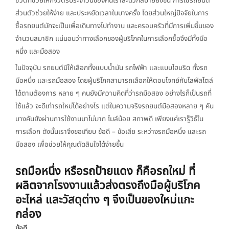
ชีวิตที่ช่วยให้กิจวัตรประจำวันของคนเราสะดวกสบายยิ่งขึ้น การใช้รถยนต์
ส่วนตัวช่วยให้ง่าย และประหยัดเวลาในบางครั้ง โดยส่วนใหญ่ปัจจัยในการ
ซื้อรถยนต์มักจะเป็นเพื่อเดินทางไปทำงาน และครอบครัวที่มีการเพิ่มขึ้นของ
จำนวนสมาชิก แน่นอนว่าทางเลือกของผู้บริโภคในการเลือกซื้อจึงมีทั้งมือ
หนึ่ง และมือสอง
ในปัจจุบัน รถยนต์มีให้เลือกทั้งแบบน้ำมัน รถไฟฟ้า และแบบไฮบริด ทั้งรถ
มือหนึ่ง และรถมือสอง โดยผู้บริโภคสามารถเลือกให้ตอบโจทย์กับไลฟ์สไตล์
ได้ตามต้องการ หลาย ๆ คนยังมีความคิดที่ว่ารถมือสอง อย่างไรก็เป็นรถที่
ใช้แล้ว จะดีเท่ารถใหม่ได้อย่างไร แต่ในความจริงรถยนต์มือสองหลาย ๆ คัน
บางคันยังผ่านการใช้งานมาไม่มาก ไมล์น้อย สภาพดี เพียงแค่เรารู็วิธ๊ใน
การเลือก ดังนั้นเราจึงขอเทียบ ข้อดี – ข้อเสีย ระหว่างรถมือหนึ่ง และรถ
มือสอง เพื่อช่วยให้คุณตัดสินใจได้ง่ายขึ้น
รถมือหนึ่ง หรือรถป้ายแดง ก็คือรถใหม่ ที่
ผลิตจากโรงงานแล้วส่งตรงถึงมือผู้บริโภค
อะไหล่ และวัสดุต่าง ๆ จึงเป็นของใหม่แกะ
กล่อง
ข้อดี