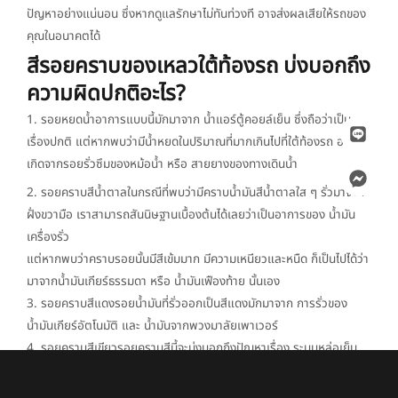
ปัญหาอย่างแน่นอน ซึ่งหากดูแลรักษาไม่ทันท่วงที อาจส่งผลเสียให้รถของ
คุณในอนาคตได้
สีรอยคราบของเหลวใต้ท้องรถ บ่งบอกถึง
ความผิดปกติอะไร?
1. รอยหยดน้ำอาการแบบนี้มักมาจาก น้ำแอร์ตู้คอยล์เย็น ซึ่งถือว่าเป็น
เรื่องปกติ แต่หากพบว่ามีน้ำหยดในปริมาณที่มากเกินไปที่ใต้ท้องรถ อาจจะ
เกิดจากรอยรั่วซึมของหม้อน้ำ หรือ สายยางของทางเดินน้ำ
2. รอยคราบสีน้ำตาลในกรณีที่พบว่ามีคราบน้ำมันสีน้ำตาลใส ๆ รั่วมาจาก
ฝั่งขวามือ เราสามารถสันนิษฐานเบื้องต้นได้เลยว่าเป็นอาการของ น้ำมัน
เครื่องรั่ว
แต่หากพบว่าคราบรอยนั้นมีสีเข้มมาก มีความเหนียวและหนืด ก็เป็นไปได้ว่า
มาจากน้ำมันเกียร์ธรรมดา หรือ น้ำมันเฟืองท้าย นั้นเอง
3. รอยคราบสีแดงรอยน้ำมันที่รั่วออกเป็นสีแดงมักมาจาก การรั่วของ
น้ำมันเกียร์อัตโนมัติ และ น้ำมันจากพวงมาลัยเพาเวอร์
4. รอยคราบสีเขียวรอยคราบสีนี้จะบ่งบอกถึงปัญหาเรื่อง ระบบหล่อเย็น
เมื่อพบอาการแบบนี้ควรรีบตรวจสอบหม้อน้ำ วาล์วน้ำ ปั้มน้ำ สายน้ำยาง
ว่ามีส่วนใดผิดปกติหรือไม่ หรือทางที่ดีควรรีบนำรถยนต์เข้าศูนย์บริการเพื่อ