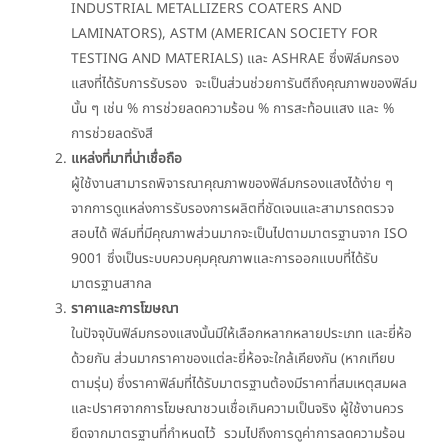
INDUSTRIAL METALLIZERS COATERS AND
LAMINATORS), ASTM (AMERICAN SOCIETY FOR
TESTING AND MATERIALS) และ ASHRAE ซึ่งฟิล์มกรอง
แสงที่ได้รับการรับรอง จะเป็นส่วนช่วยการันตีถึงคุณภาพของฟิล์ม
นั้น ๆ เช่น % การช่วยลดความร้อน % การสะท้อนแสง และ %
การช่วยลดรังสี
แหล่งที่มาที่น่าเชื่อถือ
ผู้ใช้งานสามารถพิจารณาคุณภาพของฟิล์มกรองแสงได้ง่าย ๆ
จากการดูแหล่งการรับรองการผลิตที่ชัดเจนและสามารถตรวจ
สอบได้ ฟิล์มที่มีคุณภาพส่วนมากจะเป็นไปตามมาตรฐานจาก ISO
9001 ซึ่งเป็นระบบควบคุมคุณภาพและการออกแบบที่ได้รับ
มาตรฐานสากล
ราคาและการโฆษณา
ในปัจจุบันฟิล์มกรองแสงนั้นมีให้เลือกหลากหลายประเภท และยี่ห้อ
ด้วยกัน ส่วนมากราคาของแต่ละยี่ห้อจะใกล้เคียงกัน (หากเทียบ
ตามรุ่น) ซึ่งราคาฟิล์มที่ได้รับมาตรฐานต้องมีราคาที่สมเหตุสมผล
และปราศจากการโฆษณาชวนเชื่อเกินความเป็นจริง ผู้ใช้งานควร
ยึดจากมาตรฐานที่กำหนดไว้ รวมไปถึงการดูค่าการลดความร้อน