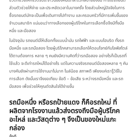
ชีวิตที่ช่วยให้กิจวัตรประจำวันของคนเราสะดวกสบายยิ่งขึ้น การใช้รถยนต์
ส่วนตัวช่วยให้ง่าย และประหยัดเวลาในบางครั้ง โดยส่วนใหญ่ปัจจัยในการ
ซื้อรถยนต์มักจะเป็นเพื่อเดินทางไปทำงาน และครอบครัวที่มีการเพิ่มขึ้นของ
จำนวนสมาชิก แน่นอนว่าทางเลือกของผู้บริโภคในการเลือกซื้อจึงมีทั้งมือ
หนึ่ง และมือสอง
ในปัจจุบัน รถยนต์มีให้เลือกทั้งแบบน้ำมัน รถไฟฟ้า และแบบไฮบริด ทั้งรถ
มือหนึ่ง และรถมือสอง โดยผู้บริโภคสามารถเลือกให้ตอบโจทย์กับไลฟ์สไตล์
ได้ตามต้องการ หลาย ๆ คนยังมีความคิดที่ว่ารถมือสอง อย่างไรก็เป็นรถที่
ใช้แล้ว จะดีเท่ารถใหม่ได้อย่างไร แต่ในความจริงรถยนต์มือสองหลาย ๆ คัน
บางคันยังผ่านการใช้งานมาไม่มาก ไมล์น้อย สภาพดี เพียงแค่เรารู็วิธ๊ใน
การเลือก ดังนั้นเราจึงขอเทียบ ข้อดี – ข้อเสีย ระหว่างรถมือหนึ่ง และรถ
มือสอง เพื่อช่วยให้คุณตัดสินใจได้ง่ายขึ้น
รถมือหนึ่ง หรือรถป้ายแดง ก็คือรถใหม่ ที่
ผลิตจากโรงงานแล้วส่งตรงถึงมือผู้บริโภค
อะไหล่ และวัสดุต่าง ๆ จึงเป็นของใหม่แกะ
กล่อง
ข้อดี