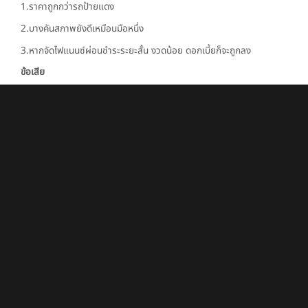
1.ราคาถูกกว่ารถป้ายแดง
2.บางคันสภาพยังดีเหมือนมือหนึ่ง
3.หากจัดไฟแนนซ์ผ่อนชำระระยะสั้น งวดน้อย ดอกเบี้ยก็จะถูกลง
ข้อเสีย
1.อัตราดอกเบี้ยสูง
2.ค่าบำรุงรักษาสูงตามสภาพการใช้งาน
3.ทำประกันรถยนต์ได้บางประเภท
ทั้งรถมือหนึ่งป้ายแดง และรถมือสองต่างก็มีจุดดี หรือจุดด้อยที่แตกต่าง
กัน ทั้งนี้ทั้งนั้นในการเลือกซื้อควรขึ้นอยู่กับประโยชน์ใช้สอยในการใช้งาน
ราคาที่เอื้อมถึงได้ รถมือสองถึงแม้จะเป็นรถยนต์ที่ผ่านการใช้งานมาแล้วก็
ไม่ได้มีแต่ข้อเสีย หรือจุดด้อยเพียงอย่างเดียว เช่นเดียวกับรถมือหนึ่งถึงแม้
จะราคาสูงกว่าแต่ก็ได้มาซึ่งความใหม่ในหลาย ๆ อย่าง ไม่มีผิดถูกสำหรับ
การซื้อรถมือหนึ่ง หรือรถมือสอง เพราะสิ่งที่สำคัญกว่าคือการเลือกโชว์รูม
ที่ได้มาตรฐาน น่าไว้วางใจ ซึ่งแน่นอนว่า BRG GROUP พร้อมเป็นตัวเลือก
แรกให้คุณเสมอ
BRG GROUP • ผู้แทนจำหน่ายรถยนต์นำเข้าระดับพรีเมี่ยมอันดับ