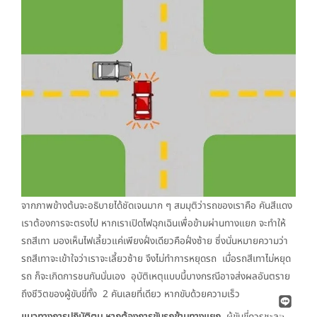
จากภาพข้างต้นจะอธิบายได้ชัดเจนมาก ๆ สมมุติว่ารถของเราคือ คันสีแดง
เราต้องการจะตรงไป หากเราเปิดไฟฉุกเฉินเพื่อข้ามผ่านทางแยก จะทำให้
รถสีเทา มองเห็นไฟเลี้ยวแค่เพียงฝั่งเดียวคือฝั่งซ้าย ซึ่งนั่นหมายความว่า
รถสีเทาจะเข้าใจว่าเราจะเลี้ยวซ้าย จึงไม่ทำการหยุดรถ เมื่อรถสีเทาไม่หยุด
รถ ก็จะเกิดการชนกันนั่นเอง อุบัติเหตุแบบนี้บางกรณีอาจส่งผลอันตราย
ถึงชีวิตของผู้ขับขี่ทั้ง 2 คันเลยที่เดียว หากขับด้วยความเร็ว
แนวทางการปฏิบัติตน หากต้องการขับรถข้ามทางแยก
ผู้ขับขี่ควรชะลอ