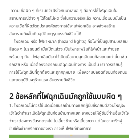
ความเชื่อผิด ๆ ที่เรามักจำฝังใจกันมาเสมอ ๆ คือการใช้ไฟฉุกเฉินใน
สถานการณ์ต่าง ๆ ได้โดยไม่ผิด ซึ่งในความจริงแล้ว ความเชื่อแบบนั้นเป็น
ความเชื่อที่ผิดวัตถุประสงค์ของการใช้งานไฟฉุกเฉิน อาจส่งผลร้าย
อันตรายถึงขั้นเกิดอุบัติเหตุรุนแรงถึงชีวิตได้!
ไฟฉุกเฉิน หรือ ไฟผ่าหมาก (hazard lights) คือไฟที่เป็นรูปสามเหลี่ยม
สีแดง ๆ ในรถยนต์ เมื่อเปิดแล้วจะเป็นไฟกระพริบที่ไฟหน้าและท้ายรถ
พร้อม ๆ กัน ไฟฉุกเฉินมีเอาไว้เปิดเมื่อยามฉุกเฉินบนท้องถนนเท่านั้น เช่น
รถเสีย หรือ เมื่อต้องจอดรถยนต์ฉุกเฉินข้างทาง เป็นต้น เราควรเรียนรู้
การใช้ไฟฉุกเฉินที่ถูกต้องและถูกกฎหมาย เพื่อความปลอดภัยบนท้องถนน
และลดอุบัติเหตุร้ายแรง อันตรายถึงชีวิต
2 ข้อหลักที่ไฟฉุกเฉินมักถูกใช้แบบผิด ๆ
1. ไฟฉุกเฉินไม่ควรใช้เปิดเมื่อขับรถข้ามทางแยกผู้ขับขี่รถยนต์ส่วนใหญ่จะ
เข้าใจว่าถ้าเราเปิดไฟฉุกเฉินก่อนข้ามทางแยก อาจช่วยให้ผู้ขับขี่ท่านอื่นเข้าใจ
ว่าเราต้องการขับรถตรงไป ไม่เลี้ยวซ้ายหรือเลี้ยวขวา แต่ในความจริงผู้
ขับขี่ฝั่งซ้ายหรือขวาของเรา อาจเห็นไฟแค่ข้างเดียว!