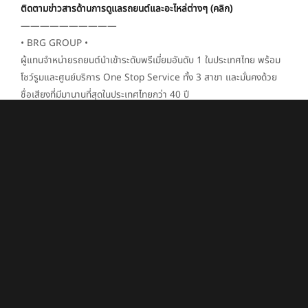
ติดตามข่าวสารด้านการดูแลรถยนต์และอะไหล่ต่างๆ (คลิก)
——————————
• BRG GROUP •
ผู้แทนจำหน่ายรถยนต์นำเข้าระดับพรีเมี่ยมอันดับ 1 ในประเทศไทย พร้อม
โชว์รูมและศูนย์บริการ One Stop Service ทั้ง 3 สาขา และมั่นคงด้วย
ชื่อเสียงที่มีมานานที่สุดในประเทศไทยกว่า 40 ปี
.
สอบถามข้อมูลเพิ่มเติม
Tel : 088-377-6992
Website : www.brggroup.kinsta.cloud
Line : @brggroup (มี@ข้างหน้า)
หรือกดลิงก์ https://pixelfy.me/BRG-group
Instagram : brg_group
Youtube : Brggroup Channel